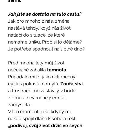
sama. 
Jak jste se dostala na tuto cestu? 
Jak pro mnoho z nás, změna 
nastává tehdy, když nás život 
natlačí do situace, ze které 
nemáme úniku. Proč si to děláme? 
Je potřeba spadnout na úplné dno?
Před mnoha lety můj život 
nečekaně zahalila 
temnota
. 
Připadalo mi to jako nekonečný 
cyklus pokusů a omylů. 
Zoufalství 
a frustrace mě zastavily v bodě 
zlomu a nevěřícně jsem se 
zamyslela. 
V ten moment, jako kdyby mi 
někdo spojil dlaně k sobě a řekl 
„podívej, svůj život držíš ve svých 