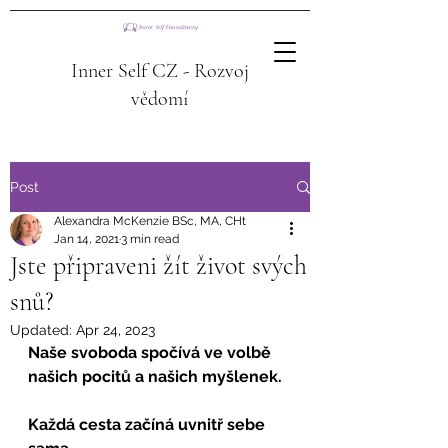
Inner Self CZ - Rozvoj
vědomí
Post
Alexandra McKenzie BSc, MA, CHt
Jan 14, 2021
3 min read
Jste připraveni žít život svých
snů?
Updated:
Apr 24, 2023
Naše svoboda spočívá ve volbě 
našich pocitů a našich myšlenek.
Každá cesta začíná uvnitř sebe 