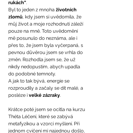
rukách“
. 
Byl to jeden z mnoha 
životních 
zlomů
, kdy jsem si uvědomila, že 
můj život a moje rozhodnutí záleží 
pouze na mně. Toto uvědomění 
mě posunulo do neznáma, ale i 
přes to, že jsem byla vyčerpaná, s 
pevnou důvěrou jsem se vrhla do 
změn. Rozhodla jsem se, že už 
nikdy nedopustím, abych upadla 
do podobné temnoty. 
A jak to tak bývá, energie se 
rozproudily a začaly se dít malé, a 
posléze i 
velké zázraky
.  
Krátce poté jsem se ocitla na kurzu 
Théta Léčení, které se zabývá 
metafyzikou a vzorci myšlení. Při 
jednom cvičení mi najednou došlo, 