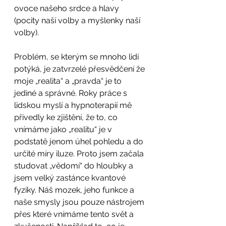
ovoce našeho srdce a hlavy 
(pocity naší volby a myšlenky naší 
volby). 
Problém, se kterým se mnoho lidí 
potýká, je zatvrzelé přesvědčení že 
moje „realita“ a „pravda“ je to 
jediné a správné. Roky práce s 
lidskou myslí a hypnoterapií mě 
přivedly ke zjištění, že to, co 
vnímáme jako „realitu“ je v 
podstatě jenom úhel pohledu a do 
určité míry iluze. Proto jsem začala 
studovat „vědomí“ do hloubky a 
jsem velký zastánce kvantové 
fyziky. Náš mozek, jeho funkce a 
naše smysly jsou pouze nástrojem 
přes které vnímáme tento svět a 