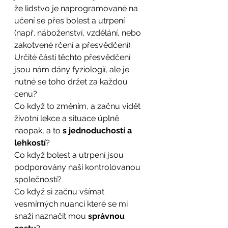
že lidstvo je naprogramované na 
učení se přes bolest a utrpení 
(např. náboženství, vzdělání, nebo 
zakotvené rčení a přesvědčení). 
Určité části těchto přesvědčení 
jsou nám dány fyziologií, ale je 
nutné se toho držet za každou 
cenu? 
Co když to změním, a začnu vidět 
životní lekce a situace úplně 
naopak, a to 
s jednoduchostí a 
lehkostí
? 
Co když bolest a utrpení jsou 
podporovány naší kontrolovanou 
společností? 
Co když si začnu všímat 
vesmírných nuancí které se mi 
snaží naznačit mou 
správnou 