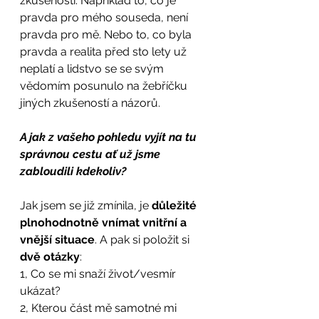
zkušenosti. Například to, co je 
pravda pro mého souseda, není 
pravda pro mě. Nebo to, co byla 
pravda a realita před sto lety už 
neplatí a lidstvo se se svým 
vědomím posunulo na žebříčku 
jiných zkušeností a názorů. 
A jak z vašeho pohledu vyjít na tu 
správnou cestu ať už jsme 
zabloudili kdekoliv?
Jak jsem se již zmínila, je 
důležité 
plnohodnotně vnímat vnitřní a 
vnější situace
. A pak si položit si 
dvě otázky
: 
1, Co se mi snaží život/vesmír 
ukázat? 
2, Kterou část mě samotné mi 