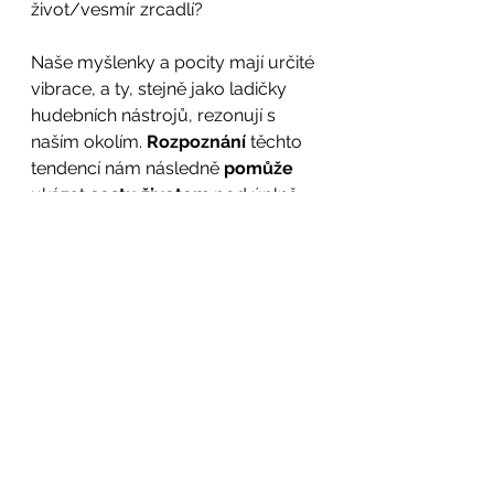
život/vesmír zrcadlí? 
Naše myšlenky a pocity mají určité 
vibrace, a ty, stejně jako ladičky 
hudebních nástrojů, rezonují s 
naším okolím. 
Rozpoznání
 těchto 
tendencí nám následně 
pomůže
ukázat 
cestu životem
 pod úplně 
jiným světlem, a to s mnohem větší 
jednoduchostí a lehkostí. 