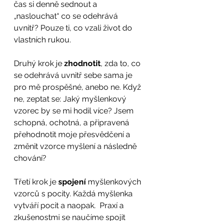
čas si denně sednout a 
„naslouchat“ co se odehrává 
uvnitř? Pouze ti, co vzali život do 
vlastních rukou. 
Druhý krok je 
zhodnotit
, zda to, co 
se odehrává uvnitř sebe sama je 
pro mě prospěšné, anebo ne. Když 
ne, zeptat se: Jaký myšlenkový 
vzorec by se mi hodil více? Jsem 
schopná, ochotná, a připravená 
přehodnotit moje přesvědčení a 
změnit vzorce myšlení a následně 
chování? 
Třetí krok je 
spojení
 myšlenkových 
vzorců s pocity. Každá myšlenka 
vytváří pocit a naopak.  Praxí a 
zkušenostmi se naučíme spojit 