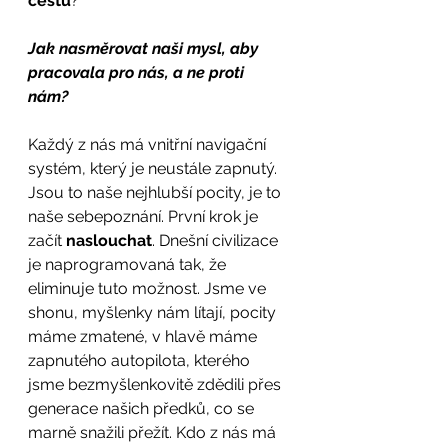
cestu
?   
Jak nasměrovat naši mysl, aby 
pracovala pro nás, a ne proti 
nám? 
Každý z nás má vnitřní navigační 
systém, který je neustále zapnutý. 
Jsou to naše nejhlubší pocity, je to 
naše sebepoznání. První krok je 
začít 
naslouchat
. Dnešní civilizace 
je naprogramovaná tak, že 
eliminuje tuto možnost. Jsme ve 
shonu, myšlenky nám lítají, pocity 
máme zmatené, v hlavě máme 
zapnutého autopilota, kterého 
jsme bezmyšlenkovitě zdědili přes 
generace našich předků, co se 
marně snažili přežít. Kdo z nás má 